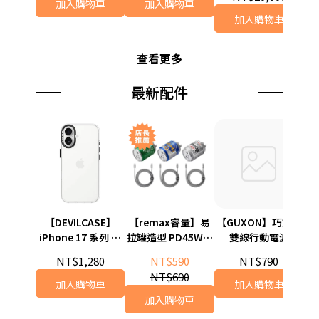
加入購物車
加入購物車
加入購物車
查看更多
最新配件
【DEVILCASE】
【remax睿量】易
【GUXON】巧方塊
【
iPhone 17 系列 惡
拉罐造型 PD45W快
雙線行動電源
9
魔防摔殼 標準版 2
充氮化鎵充電器數
10000mAh-琉璃藍
NT$1,280
NT$590
NT$790
據線套裝雙口充電
NT$690
頭
加入購物車
加入購物車
加入購物車