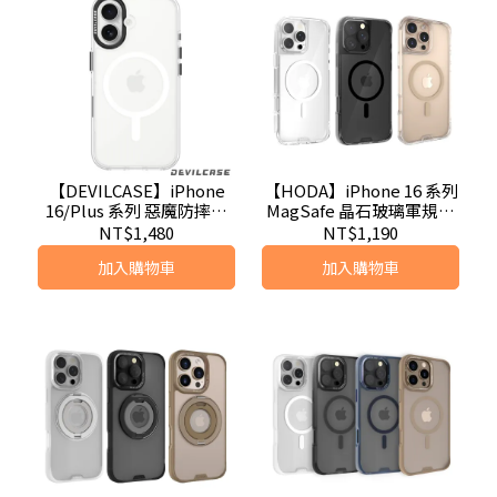
【DEVILCASE】iPhone
【HODA】iPhone 16 系列
16/Plus 系列 惡魔防摔殼
MagSafe 晶石玻璃軍規防
標準版 2 相機按鍵版 (磁吸
摔保護殼
NT$1,480
NT$1,190
版)
加入購物車
加入購物車