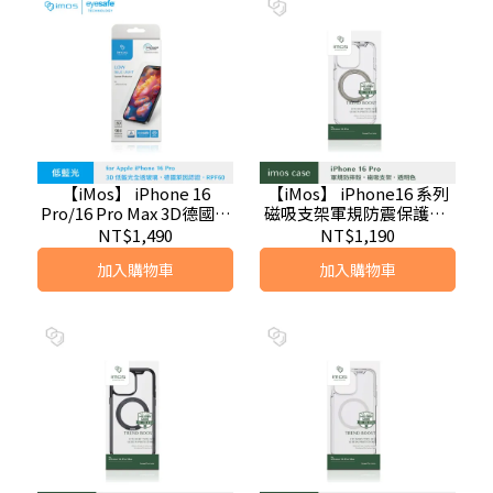
【iMos】 iPhone 16
【iMos】 iPhone16 系列
Pro/16 Pro Max 3D德國萊
磁吸支架軍規防震保護殼-
因認證 RPF60低藍光(全透
透明色
NT$1,490
NT$1,190
明)螢幕保護貼
加入購物車
加入購物車