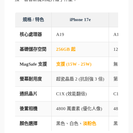
規格 / 特色
iPhone 17e
iPhon
核心處理器
A19
A18
基礎儲存空間
256GB 起
128GB 起
MagSafe 支援
支援 (15W - 25W)
無 (僅支援 
螢幕耐用度
超瓷晶盾 2 (抗刮強 3 倍)
第一代超
通訊晶片
C1X (效能翻倍)
C1
後置相機
4800 萬畫素 (優化人像)
4800 萬
顏色選擇
黑色、白色、
淡粉色
黑色、白