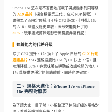
iPhone 17e 這次毫不吝嗇地搭載了與旗艦系列同等級
的
A19 晶片
（採台積電第三代 3 奈米 N3P 製程）。
雖然為了區隔定位採用 4 核 GPU 版本，但對比 16e
的 A18，整體反應更靈敏，圖形效能提升了約
30%
，玩手遊或剪輯短影音流暢度非常有感！
連線能力的代差升級
除了 CPU 提升，17e 換上了 Apple 自研的
C1X 行動
通訊晶片
，5G 連線速度比 16e 的 C1 快上 2 倍，且
功耗降低 30%。這意味著在通勤或收訊較弱的地方，
17e 能提供更穩定的網路體驗，同時也更省電。
二、 規格大進化：iPhone 17e vs iPhone
16e 完整對照表
為了讓大家一目了然，小編整理了這份詳細的規格對
照，看看新機到底升級了什麼：