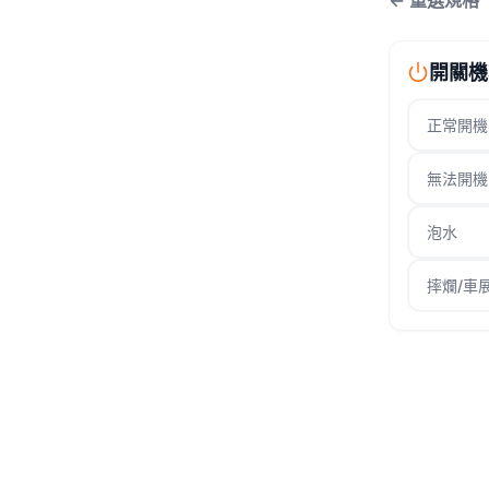
← 重選規格
開關機
正常開機
無法開機
泡水
摔爛/車