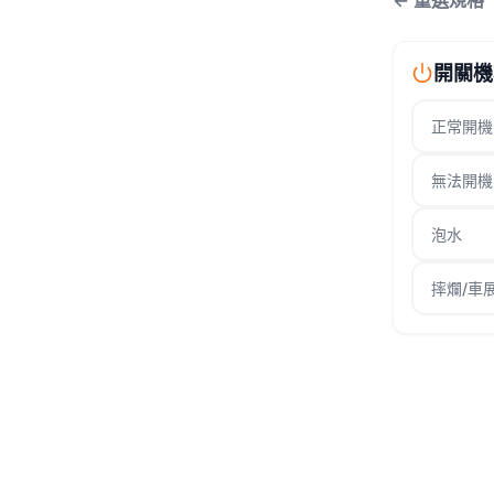
← 重選規格
開關機
正常開機
無法開機
泡水
摔爛/車