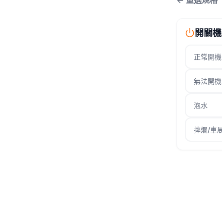
← 重選規格
開關機
正常開機
無法開機
泡水
摔爛/車