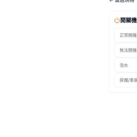
← 重選規格
開關機
正常開機
無法開機
泡水
摔爛/車