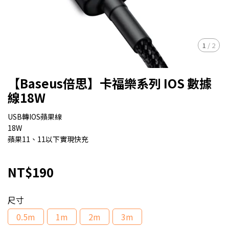
1
/
2
【Baseus倍思】卡福樂系列 IOS 數據
線18W
USB轉IOS蘋果線
18W
蘋果11、11以下實現快充
NT$190
尺寸
0.5m
1m
2m
3m