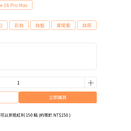
e 16 Pro Max
)
彩鈦
鈦藍
鳶尾紫
鈦原
立即購買
 」可以折抵紅利
150
點 (約等於
NT$150
)