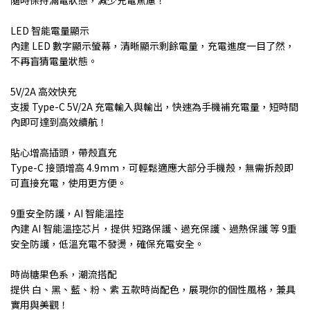
隨時保持滿電狀態，減少充電焦慮！
LED 智能電量顯示
內建 LED 數字顯示螢幕，清晰顯示剩餘電量，充電進度一目了然，
不再盲猜電量狀態。
5V/2A 高效快充
支援 Type-C 5V/2A 充電輸入與輸出，快速為手機補充電量，短時間
內即可達到高效續航！
貼心增高插頭，帶殼直充
Type-C 接頭增高 4.9mm，可輕鬆適應大部分手機殼，無需拆殼即
可直接充電，使用更方便。
9重安全防護，AI 智能溫控
內建 AI 智能溫控芯片，提供 短路保護、過充保護、過熱保護 等 9重
安全防護，低溫充電不發燙，確保充電安全。
時尚糖果色系，潮流搭配
提供 白、黑、藍、粉、紫 五款時尚配色，展現你的個性風格，兼具
實用與美觀！