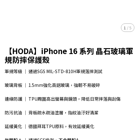
1
/
5
【HODA】iPhone 16 系列 晶石玻璃軍
規防摔保護殼
軍規等級 ｜ 通過SGS MIL-STD-810H軍規落摔測試
玻璃背板 ｜ 1.5mm強化高鋁玻璃，強韌不易破碎
邊緣防護 ｜ TPU周圍高出螢幕與鏡頭，降低日常摔落與刮傷
防污抗油 ｜ 背板疏水疏油塗層，指紋油汙好清潔
延緩黃化 ｜ 德國拜耳TPU原料，有效延緩黃化