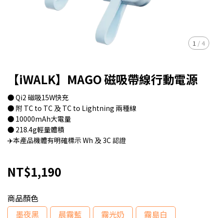
1
/
4
【iWALK】MAGO 磁吸帶線行動電源
● Qi2 磁吸15W快充
● 附 TC to TC 及 TC to Lightning 兩種線
● 10000mAh大電量
● 218.4g輕量體積
✈️本產品機體有明確標示 Wh 及 3C 認證
NT$1,190
商品顏色
墨夜黑
晨霧藍
霧光奶
霧島白