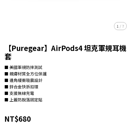
1
/
7
【Puregear】AirPods4 坦克軍規耳機
套
■ 美國軍規防摔測試
■ 親膚材質全方位保護
■ 邊角緩衝吸震設計
■ 鋅合金快拆扣環
■ 支援無線充電
■ 上蓋防脫落固定貼
NT$680