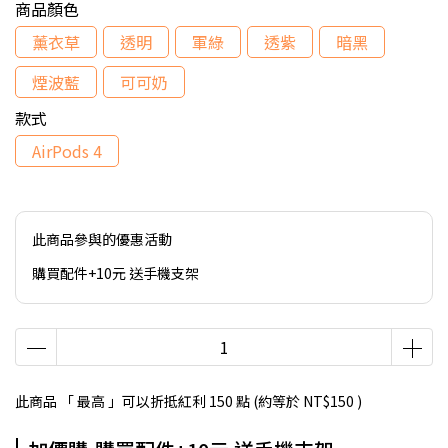
商品顏色
薰衣草
透明
軍綠
透紫
暗黑
煙波藍
可可奶
款式
AirPods 4
此商品參與的優惠活動
購買配件+10元 送手機支架
此商品 「 最高 」可以折抵紅利
150
點 (約等於
NT$150
)