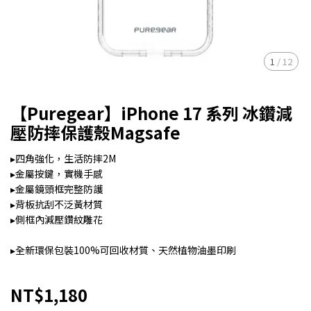
1
/
12
【Puregear】iPhone 17 系列 冰鑽減
壓防摔保護殼Magsafe
▸四角強化，生活防摔2M
▸金屬按鍵，實機手感
▸金屬鏡頭框完整防護
▸背板抗刮不泛黃材質
▸側框內減壓鑽紋雕花
▸全新環保包裝100%可回收材質、天然植物油墨印刷
NT$1,180