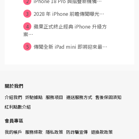
2
iPhone 18 Pro 與摺疊新機備⋯
3
2028 年 iPhone 前瞻傳聞曝光⋯
4
蘋果正式終止經典 iPhone 升級方
案⋯
5
傳聞全新 iPad mini 即將迎來最⋯
關於我們
介紹我們
炘馳據點
服務項目
運送服務方式
售後保固須知
紅利點數介紹
會員專區
我的帳戶
服務條款
隱私政策
防詐騙宣傳
退換款政策