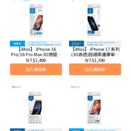
【iMos】 iPhone 16
【iMos】 iPhone 17 系列
Pro/16 Pro Max 3D德國萊
(3D高透)超細黑邊康寧玻
因認證 RPF60低藍光(全透
璃貼 (AGbc)
NT$1,490
NT$1,390
明)螢幕保護貼
加入購物車
加入購物車