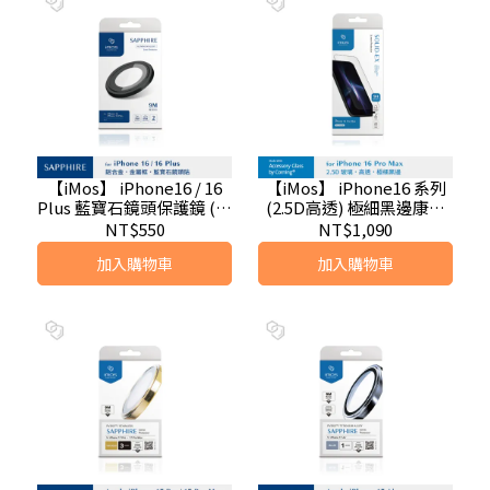
【iMos】 iPhone16 / 16
【iMos】 iPhone16 系列
Plus 藍寶石鏡頭保護鏡 (兩
(2.5D高透) 極細黑邊康寧
顆)-6色
玻璃貼 (AGbc)
NT$550
NT$1,090
加入購物車
加入購物車