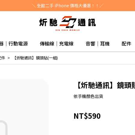
＼ 全館二手 iPhone 價格大優惠！！／
器｜行動電源
傳輸線｜充電線
音響｜耳機
配件
配件
【炘馳通訊】鏡頭貼(一組)
【炘馳通訊】鏡頭貼
依手機顏色出貨
NT$590