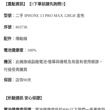
【重點資訊】【!!下單前請先詢問!!】
型號
：二手 IPHONE 13 PRO MAX 128GB 金色
序號
：#03736
配件
：傳輸線
電池健康度
：100%
機況
：此機換過副廠電池/螢幕與邊框及背面有使用痕跡，
可接受再購買
保固
：店保90天
【炘馳通訊 安心保證】
電池健康度保證
：電池健康度低於80%以下我們一率更換副