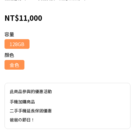
NT$11,000
容量
128GB
顏色
金色
此商品參與的優惠活動
手機加購商品
二手手機延長保固優惠
爸爸の節日！