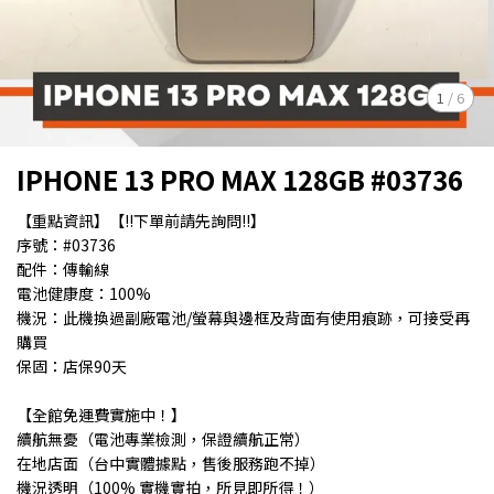
1
/
6
IPHONE 13 PRO MAX 128GB #03736
【重點資訊】【!!下單前請先詢問!!】
序號：#03736
配件：傳輸線
電池健康度：100%
機況：此機換過副廠電池/螢幕與邊框及背面有使用痕跡，可接受再
購買
保固：店保90天
【全館免運費實施中！】
續航無憂（電池專業檢測，保證續航正常）
在地店面（台中實體據點，售後服務跑不掉）
機況透明（100% 實機實拍，所見即所得！）