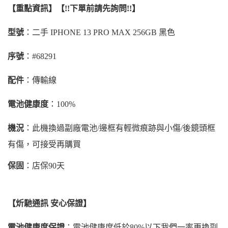
【重點資訊】【!!下單前請先詢問!!】
型號
：二手 IPHONE 13 PRO MAX 256GB 黑色
序號
：#68291
配件
：傳輸線
電池健康度
：100%
機況
：此機換過副廠電池/邊框有輕微痕跡與小傷/後鏡頭框
有傷，可接受再購買
保固
：店保90天
【炘馳通訊 安心保證】
電池健康度保證
：電池健康度低於80%以下我們一率更換副