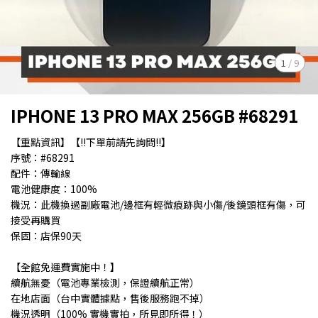
1
/
9
IPHONE 13 PRO MAX 256GB #68291
【重點資訊】【!!下單前請先詢問!!】
序號：#68291
配件：傳輸線
電池健康度：100%
機況：此機換過副廠電池/邊框有輕微痕跡與小傷/後鏡頭框有傷，可
接受再購買
保固：店保90天
【全館免運費實施中！】
續航無憂（電池專業檢測，保證續航正常）
在地店面（台中實體據點，售後服務跑不掉）
機況透明（100% 實機實拍，所見即所得！）