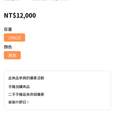
NT$12,000
容量
256GB
顏色
黑色
此商品參與的優惠活動
手機加購商品
二手手機延長保固優惠
爸爸の節日！