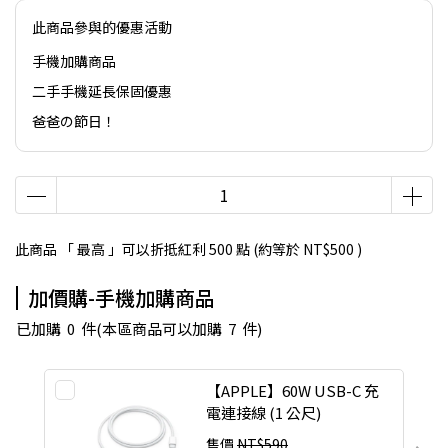
此商品參與的優惠活動
手機加購商品
二手手機延長保固優惠
爸爸の節日！
此商品 「 最高 」可以折抵紅利
500
點 (約等於
NT$500
)
加價購-手機加購商品
已加購
0
件
(本區商品可以加購
7
件)
【APPLE】60W USB-C 充
電連接線 (1 公尺)
售價
NT$590