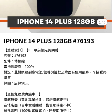
1
/
6
IPHONE 14 PLUS 128GB #76193
【重點資訊】【!!下單前請先詢問!!】
序號：#76193
配件：傳輸線
電池健康度：100%
機況：此機換過副廠電池/螢幕與邊框及背面有使用痕跡，可接受再
購買
保固：店保90天
【全館免運費實施中！】
續航無憂（電池專業檢測，保證續航正常）
在地店面（台中實體據點，售後服務跑不掉）
機況透明（100% 實機實拍，所見即所得！）