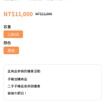
NT$11,000
NT$12,000
容量
128GB
顏色
黑色
此商品參與的優惠活動
手機加購商品
二手手機延長保固優惠
爸爸の節日！