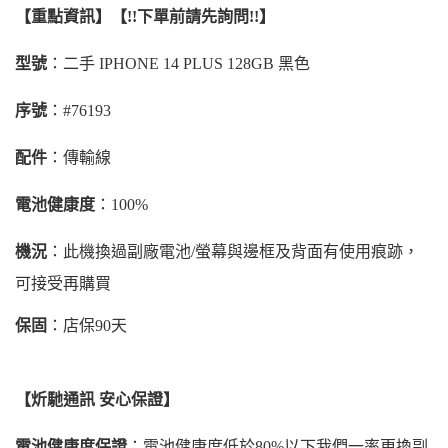
【重點資訊】【!!下單前請先詢問!!】
型號
：二手 IPHONE 14 PLUS 128GB 黑色
序號
：#76193
配件
：傳輸線
電池健康度
：100%
機況
：此機換過副廠電池/螢幕與邊框及背面有使用痕跡，
可接受再購買
保固
：店保90天
【炘馳通訊 安心保證】
電池健康度保證
：電池健康度低於80%以下我們一率更換副