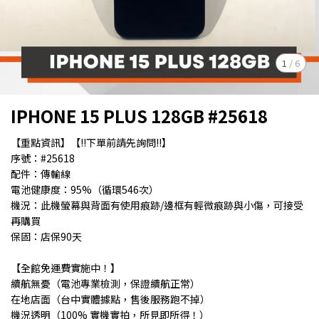
1
/
6
IPHONE 15 PLUS 128GB #25618
【重點資訊】【!!下單前請先詢問!!】
序號：#25618
配件：傳輸線
電池健康度：95%（循環546次）
機況：此機螢幕與背面有使用痕跡/邊框有輕微痕跡與小傷，可接受
再購買
保固：店保90天
【全館免運費實施中！】
續航無憂（電池專業檢測，保證續航正常）
在地店面（台中實體據點，售後服務跑不掉）
機況透明（100% 實機實拍，所見即所得！）