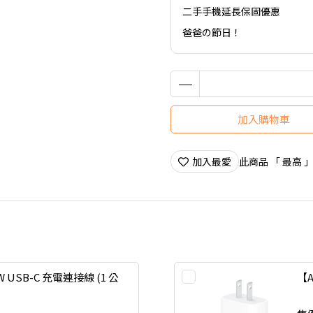
二手手機延長保固優惠
爸爸の節日！
加入購物車
加入最愛
此商品 「 最高
W USB-C 充電連接線 (1 公
【A