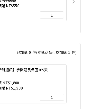
價
NT$590
價購
NT$550
已加購
0
件
(本區商品可以加購
1
件)
炘馳通訊】手機延長保固365天
價
NT$1,800
價購
NT$1,500