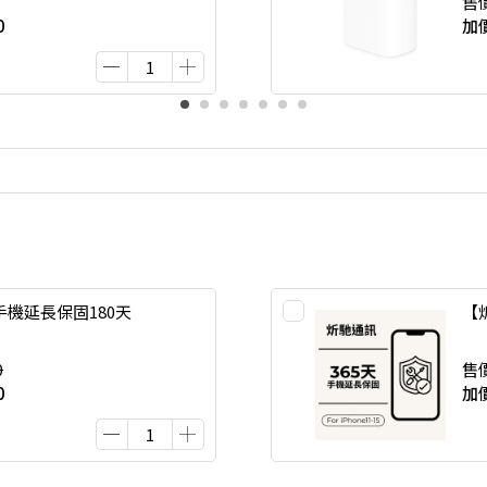
售
0
加
機延長保固180天
【
0
售
0
加