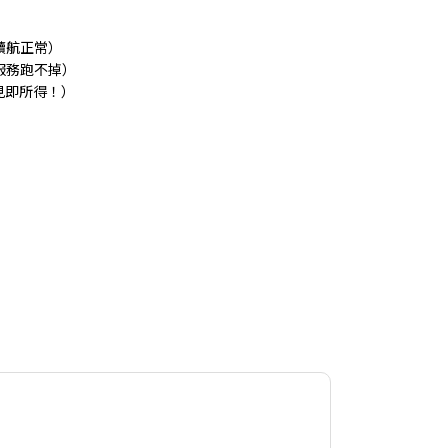
續航正常）
服務跑不掉）
見即所得！）