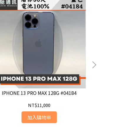
IPHONE 13 PRO MAX 128G #04184
IPHONE 13
NT$11,000
加入購物車